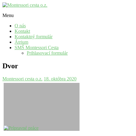
Skip
to
Menu
content
Montessori
cesta
O nás
o.z.
Kontakt
Kontaktný formulár
Svetoví
Átrium
na
SMŠ Montessori Cesta
Slovensku
Prihlasovací formulár
Dvor
Montessori cesta o.z.
18. októbra 2020